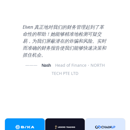
Elven 真正地对我们的财务管理起到了革
命性的帮助！她能够精准地检测可疑交
易，为我们屏蔽潜在的诈骗和风险。实时
而准确的财务报告使我们能够快速决策和
抓住机会。
———
Nash
Head of Finance・NORTH
TECH PTE LTD