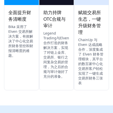
全面提升财
助力持牌
赋能交易所
务清晰度
OTC合规与
生态，一键
审计
升级财务管
Bika 采用了
Elven 交易所解
理
Legend
决方案，有效解
Trading与Elven
ChainUp 与
决了中心化交易
合作打造的财务
Elven 达成战略
所财务管控和财
解决方案，实现
合作，深度集成
报清晰度的难
了对链上金库、
了 Elven 财务管
题。
交易所、银行之
理模块，其平台
间复杂交易的管
的数百家中心化
理，为之后的合
交易所客户轻松
规与审计做好了
实现了一键生成
充分的准备。
交易所财务三张
表