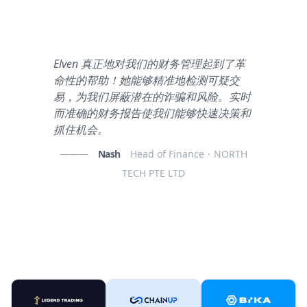
Elven 真正地对我们的财务管理起到了革
命性的帮助！她能够精准地检测可疑交
易，为我们屏蔽潜在的诈骗和风险。实时
而准确的财务报告使我们能够快速决策和
抓住机会。
———
Nash
Head of Finance・NORTH
TECH PTE LTD